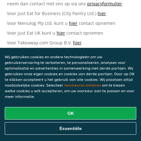
neem dan contact met ons op via ons
privacyformulier
Voor Just Eat for Business (City Pantry Ltd.)
hier
Voor Menulog Pty Ltd. kunt u
hier
contact opnemen
Voor Just Eat UK kunt u
hier
contact opnemen
Voor Takeaway.com Group B.V.
hier
Just Eat Takeaway.com Data Protection Officer -
Wij gebruiken cookies en andere technologieën om uw
Takeaway.com Group B.V.
gebruikerservaring te verbeteren, te personaliseren, analyses voor
optimalisatie en advertenties in samenwerking met derde partijen. Wij
Piet Heinkade 61
gebruiken onze eigen cookies en cookies van derde partijen. Door op OK
1019 GM Amsterdam
te klikken accepteert u het gebruik van alle cookies. Wij plaatsen altijd
Nederland
noodzakelijke cookies. Selecteer
Voorkeuren beheren
om te kiezen
welke cookies u wilt accepteren, om uw voorkeur aan te passen en voor
Bijgewerkte versies van deze
meer informatie.
Privacyverklaring
OK
Wij kunnen deze Verklaring van tijd tot tijd bijwerken als
reactie op veranderende juridische, technische of zakelijke
ontwikkelingen. Wanneer wij onze Privacyverklaring
Essentiële
bijwerken, zullen wij passende maatregelen nemen om u
op de hoogte te brengen, in overeenstemming met het