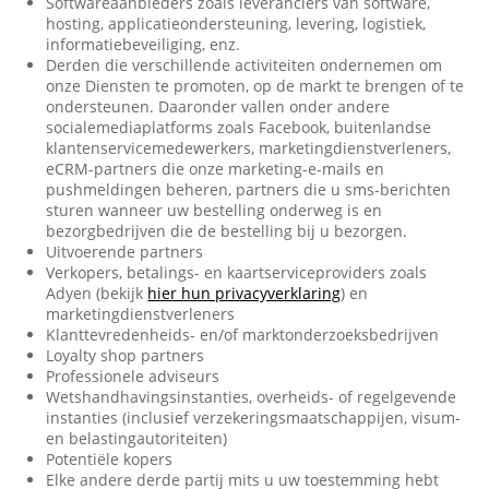
Softwareaanbieders zoals leveranciers van software,
hosting, applicatieondersteuning, levering, logistiek,
informatiebeveiliging, enz.
Derden die verschillende activiteiten ondernemen om
onze Diensten te promoten, op de markt te brengen of te
ondersteunen. Daaronder vallen onder andere
socialemediaplatforms zoals Facebook, buitenlandse
klantenservicemedewerkers, marketingdienstverleners,
eCRM-partners die onze marketing-e-mails en
pushmeldingen beheren, partners die u sms-berichten
sturen wanneer uw bestelling onderweg is en
bezorgbedrijven die de bestelling bij u bezorgen.
Uitvoerende partners
Verkopers, betalings- en kaartserviceproviders zoals
Adyen (bekijk
hier hun privacyverklaring
) en
marketingdienstverleners
Klanttevredenheids- en/of marktonderzoeksbedrijven
Loyalty shop partners
Professionele adviseurs
Wetshandhavingsinstanties, overheids- of regelgevende
instanties (inclusief verzekeringsmaatschappijen, visum-
en belastingautoriteiten)
Potentiële kopers
Elke andere derde partij mits u uw toestemming hebt